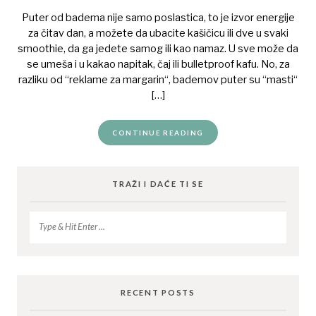
Puter od badema nije samo poslastica, to je izvor energije
za čitav dan, a možete da ubacite kašičicu ili dve u svaki
smoothie, da ga jedete samog ili kao namaz. U sve može da
se umeša i u kakao napitak, čaj ili bulletproof kafu. No, za
razliku od “reklame za margarin“, bademov puter su “masti“
[…]
CONTINUE READING
TRAŽI I DAĆE TI SE
RECENT POSTS