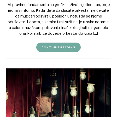
Mi pravimo fundamentalnu grešku – život nije linearan, on je
jedna simfonija. Kada idete da slušate orkestar, ne čekate
da muzičari odsviraju poslednju notu i da se njome
oduševite. Lepota, a samim tim i suština, je u svim notama,
u celom muzičkom putovanju, inače bi najbolji dirigent bio
onaj koji najbrže dovede orkestar do kraja […]
CONTINUE READING