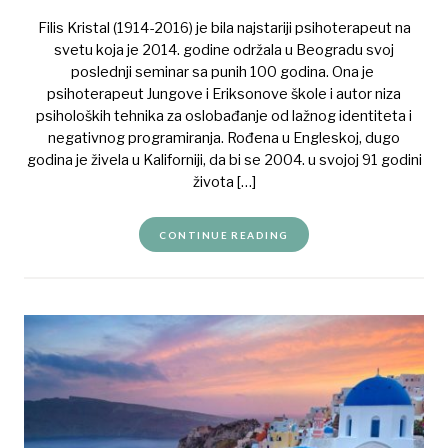
Filis Kristal (1914-2016) je bila najstariji psihoterapeut na
svetu koja je 2014. godine održala u Beogradu svoj
poslednji seminar sa punih 100 godina. Ona je
psihoterapeut Jungove i Eriksonove škole i autor niza
psiholoških tehnika za oslobađanje od lažnog identiteta i
negativnog programiranja. Rođena u Engleskoj, dugo
godina je živela u Kaliforniji, da bi se 2004. u svojoj 91 godini
života […]
CONTINUE READING