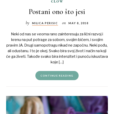
glow
Postani ono što jesi
by
on
MILICA PERISIC
MAY 8, 2018
Neki od nas se veoma rano zainteresuju za lični razvoj i
krenu na put potrage za sobom, svojim bićem, i svojim
pravim JA. Drugi samopotragu nikad ne započnu. Neki pođu,
ali odustanu. I to je okej. Svako bira svoj život i način na koji
će ga živeti. Takođe svako bira intenzitet i punoću iskustava
koje […]
CONTINUE READING