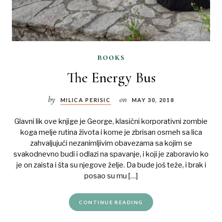
books
The Energy Bus
by
on
MILICA PERISIC
MAY 30, 2018
Glavni lik ove knjige je George, klasični korporativni zombie
koga melje rutina života i kome je zbrisan osmeh sa lica
zahvaljujući nezanimljivim obavezama sa kojim se
svakodnevno budi i odlazi na spavanje, i koji je zaboravio ko
je on zaista i šta su njegove želje. Da bude još teže, i brak i
posao su mu […]
CONTINUE READING