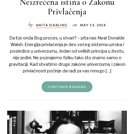
Neizrečena istina o Zakonu
Privlačenja
by
on
ANITA DARLING
MAY 13, 2018
Da li je onda Bog proces, u stvari? – pita nas Neal Donalde
Walsh. Energija privlačenja je deo većeg sistema uzroka i
posledice u univerzumu. Jedan od velikih principa u životu,
nije jedini. Ne poznajemo fiziku tako što znamo samo o
gravitaciji. Kad shvatimo druge zakone univerzuma, i zakon
privlačnosti počinje da radi za vas mnogo […]
CONTINUE READING