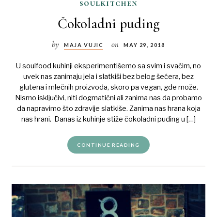
soulkitchen
Čokoladni puding
by
on
MAJA VUJIC
MAY 29, 2018
U soulfood kuhinji eksperimentišemo sa svim i svačim, no
uvek nas zanimaju jela i slatkiši bez belog šećera, bez
glutena i mlečnih proizvoda, skoro pa vegan, gde može.
Nismo isključivi, niti dogmatični ali zanima nas da probamo
da napravimo što zdravije slatkiše. Zanima nas hrana koja
nas hrani. Danas iz kuhinje stiže čokoladni puding u […]
CONTINUE READING