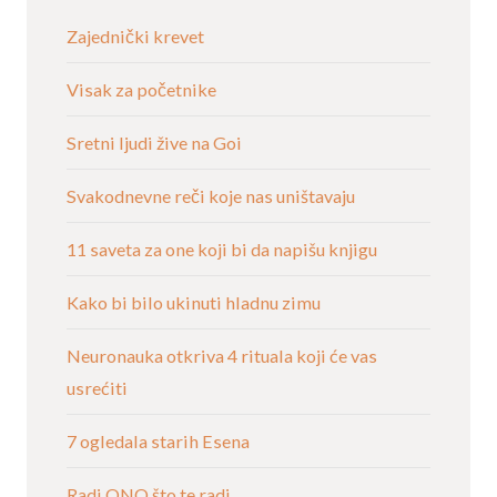
Zajednički krevet
Visak za početnike
Sretni ljudi žive na Goi
Svakodnevne reči koje nas uništavaju
11 saveta za one koji bi da napišu knjigu
Kako bi bilo ukinuti hladnu zimu
Neuronauka otkriva 4 rituala koji će vas
usrećiti
7 ogledala starih Esena
Radi ONO što te radi