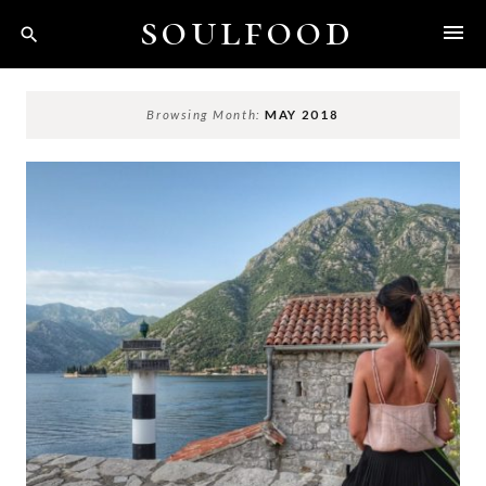
Skip
soulfood
to
content
Browsing Month:
MAY 2018