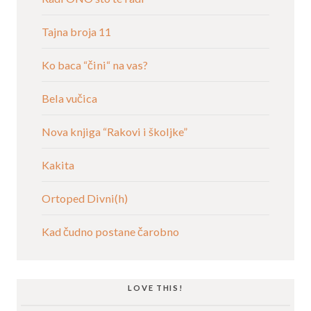
Tajna broja 11
Ko baca “čini“ na vas?
Bela vučica
Nova knjiga “Rakovi i školjke”
Kakita
Ortoped Divni(h)
Kad čudno postane čarobno
LOVE THIS!