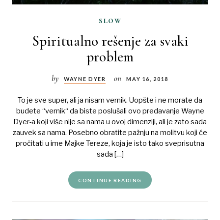
slow
Spiritualno rešenje za svaki
problem
by
on
WAYNE DYER
MAY 16, 2018
To je sve super, ali ja nisam vernik. Uopšte i ne morate da
budete “vernik“ da biste poslušali ovo predavanje Wayne
Dyer-a koji više nije sa nama u ovoj dimenziji, ali je zato sada
zauvek sa nama. Posebno obratite pažnju na molitvu koji će
pročitati u ime Majke Tereze, koja je isto tako sveprisutna
sada […]
CONTINUE READING