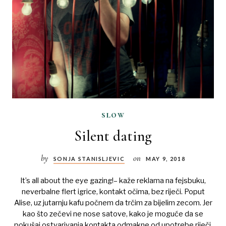
slow
Silent dating
by
on
SONJA STANISLJEVIC
MAY 9, 2018
It’s all about the eye gazing!– kaže reklama na fejsbuku,
neverbalne flert igrice, kontakt očima, bez riječi. Poput
Alise, uz jutarnju kafu počnem da trčim za bijelim zecom. Jer
kao što zečevi ne nose satove, kako je moguće da se
pokušaj ostvarivanja kontakta odmakne od upotrebe riječi.