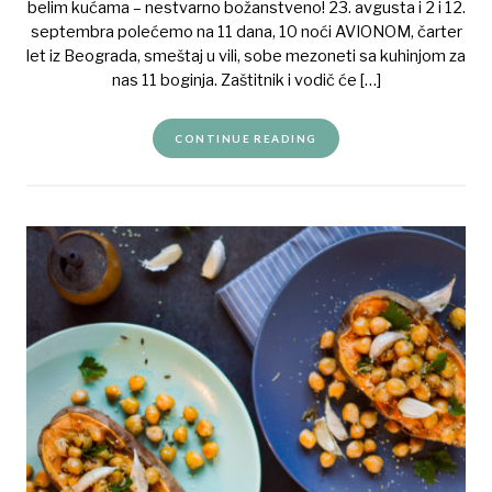
belim kućama – nestvarno božanstveno! 23. avgusta i 2 i 12.
septembra polećemo na 11 dana, 10 noći AVIONOM, čarter
let iz Beograda, smeštaj u vili, sobe mezoneti sa kuhinjom za
nas 11 boginja. Zaštitnik i vodič će […]
CONTINUE READING