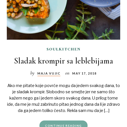
soulkitchen
Sladak krompir sa leblebijama
by
on
MAJA VUJIC
MAY 17, 2018
Ako me pitate koje povrće mogu da jedem svakog dana, to
je sladak krompir. Slobodno se smejte jer ne samo što
kažem nego ga i jedem skoro svakog dana. U prilog tome
ide, da me je muž zabrinuto pitao jednog dana da li je zdravo
da ga jedem toliko često. Rekla sam mu da je […]
CONTINUE READING