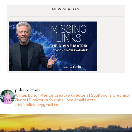
NEW SEASON
poliakov.zana
Writer, Editor, Mentor
Creative director at Soulfood.rs
Urednica
Života i Direktorka Svemira
Love emails at/to
zana.poliakov@gmail.com