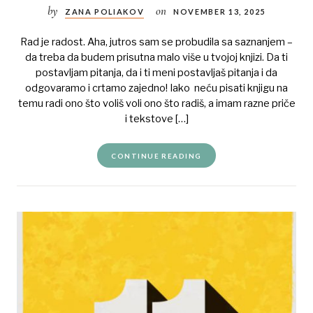
by
on
ZANA POLIAKOV
NOVEMBER 13, 2025
Rad je radost. Aha, jutros sam se probudila sa saznanjem –
da treba da budem prisutna malo više u tvojoj knjizi. Da ti
postavljam pitanja, da i ti meni postavljaš pitanja i da
odgovaramo i crtamo zajedno! Iako neću pisati knjigu na
temu radi ono što voliš voli ono što radiš, a imam razne priče
i tekstove […]
CONTINUE READING