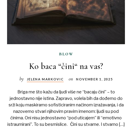
blow
Ko baca “čini“ na vas?
by
on
JELENA MARKOVIC
NOVEMBER 1, 2025
Briga me što kažu da ljudi više ne “bacaju čini” – to
jednostavno nije istina. Zapravo, volela bih da dođemo do
srži koju maskiramo sofisticiranim načinom izražavanja, i da
nazovemo stvari njihovim pravim imenom: ljudi su pod
činima. Oni nisu jednostavno “pod uticajem” ili “emotivno
istraumirani”. To su besmislice. Čini su stvarne. I stvarno […]