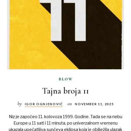
blow
Tajna broja 11
by
on
IGOR OGNJENOVIĆ
NOVEMBER 11, 2025
Niz je započeo 11. kolovoza 1999. Godine. Tada se na nebu
Europe u 11 sati i 11 minuta, po univerzalnom vremenu
ukazala upečatljiva sunčeva eklipsa koja je obilježila ulazak