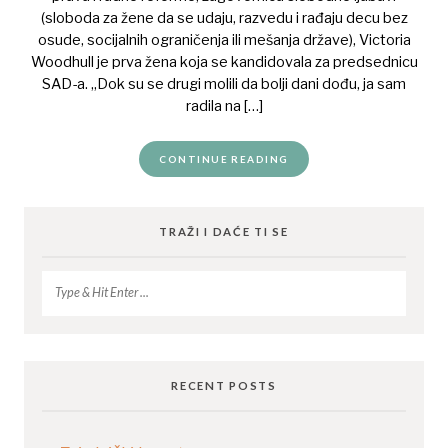
(sloboda za žene da se udaju, razvedu i rađaju decu bez
osude, socijalnih ograničenja ili mešanja države), Victoria
Woodhull je prva žena koja se kandidovala za predsednicu
SAD-a. „Dok su se drugi molili da bolji dani dođu, ja sam
radila na […]
CONTINUE READING
TRAŽI I DAĆE TI SE
RECENT POSTS