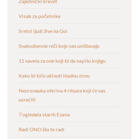
Zajednički krevet
Visak za početnike
Sretni ljudi žive na Goi
Svakodnevne reči koje nas uništavaju
11 saveta za one koji bi da napišu knjigu
Kako bi bilo ukinuti hladnu zimu
Neuronauka otkriva 4 rituala koji će vas
usrećiti
7 ogledala starih Esena
Radi ONO što te radi