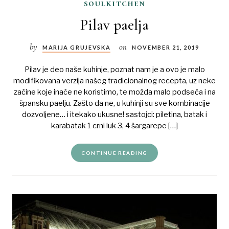
soulkitchen
Pilav paelja
by
on
MARIJA GRUJEVSKA
NOVEMBER 21, 2019
Pilav je deo naše kuhinje, poznat nam je a ovo je malo
modifikovana verzija našeg tradicionalnog recepta, uz neke
začine koje inače ne koristimo, te možda malo podseća i na
špansku paelju. Zašto da ne, u kuhinji su sve kombinacije
dozvoljene… i itekako ukusne! sastojci: piletina, batak i
karabatak 1 crni luk 3, 4 šargarepe […]
CONTINUE READING