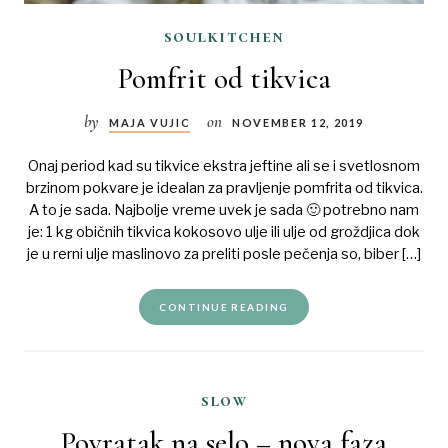
soulkitchen
Pomfrit od tikvica
by
on
MAJA VUJIC
NOVEMBER 12, 2019
Onaj period kad su tikvice ekstra jeftine ali se i svetlosnom
brzinom pokvare je idealan za pravljenje pomfrita od tikvica.
A to je sada. Najbolje vreme uvek je sada 🙂 potrebno nam
je: 1 kg običnih tikvica kokosovo ulje ili ulje od groždjica dok
je u rerni ulje maslinovo za preliti posle pečenja so, biber […]
CONTINUE READING
slow
Povratak na selo – nova faza