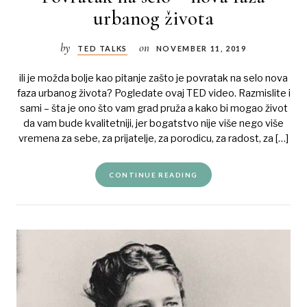
urbanog života
by
on
TED TALKS
NOVEMBER 11, 2019
ili je možda bolje kao pitanje zašto je povratak na selo nova
faza urbanog života? Pogledate ovaj TED video. Razmislite i
sami – šta je ono što vam grad pruža a kako bi mogao život
da vam bude kvalitetniji, jer bogatstvo nije više nego više
vremena za sebe, za prijatelje, za porodicu, za radost, za […]
CONTINUE READING