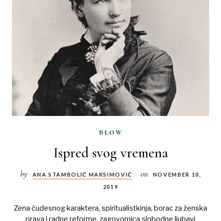
blow
Ispred svog vremena
by
on
ANA STAMBOLIĆ MAKSIMOVIĆ
NOVEMBER 10,
2019
Zena čudesnog karaktera, spiritualistkinja, borac za ženska
prava i radne reforme, zagovornica slobodne ljubavi