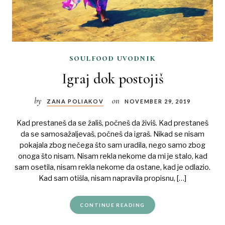
soulfood uvodnik
Igraj dok postojiš
by
on
ZANA POLIAKOV
NOVEMBER 29, 2019
Kad prestaneš da se žališ, počneš da živiš. Kad prestaneš
da se samosažaljevaš, počneš da igraš. Nikad se nisam
pokajala zbog nečega što sam uradila, nego samo zbog
onoga što nisam. Nisam rekla nekome da mi je stalo, kad
sam osetila, nisam rekla nekome da ostane, kad je odlazio.
Kad sam otišla, nisam napravila propisnu, […]
CONTINUE READING