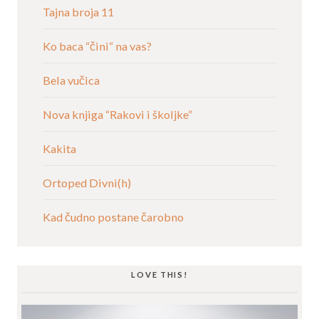
Tajna broja 11
Ko baca “čini“ na vas?
Bela vučica
Nova knjiga “Rakovi i školjke”
Kakita
Ortoped Divni(h)
Kad čudno postane čarobno
LOVE THIS!