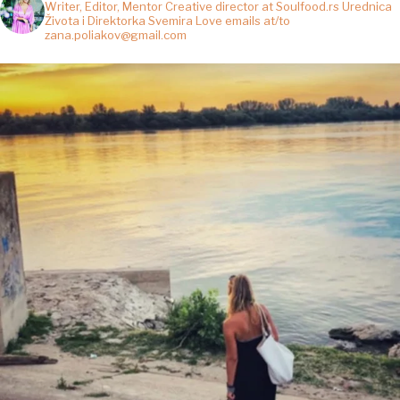
Writer, Editor, Mentor
Creative director at Soulfood.rs
Urednica
Života i Direktorka Svemira
Love emails at/to
zana.poliakov@gmail.com