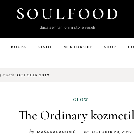
soulfood
duša se hrani onim što je veseli
BOOKS
SESIJE
MENTORSHIP
SHOP
C
g Month:
OCTOBER 2019
glow
The Ordinary kozmeti
by
on
MAŠA RADANOVIĆ
OCTOBER 20, 2019