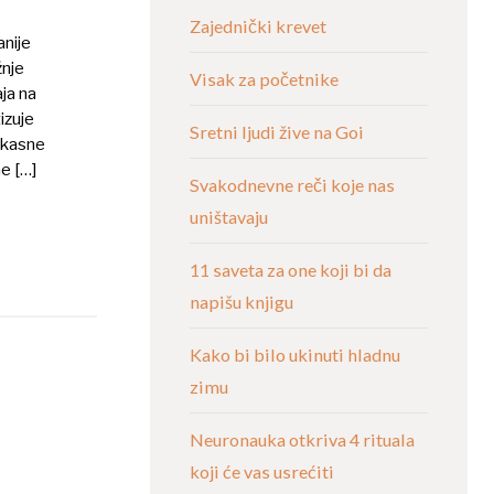
Zajednički krevet
anije
žnje
Visak za početnike
ja na
izuje
Sretni ljudi žive na Goi
ikasne
e […]
Svakodnevne reči koje nas
uništavaju
11 saveta za one koji bi da
napišu knjigu
Kako bi bilo ukinuti hladnu
zimu
Neuronauka otkriva 4 rituala
koji će vas usrećiti