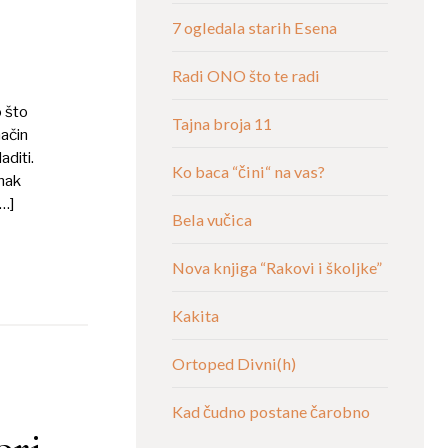
7 ogledala starih Esena
Radi ONO što te radi
o što
Tajna broja 11
ačin
aditi.
Ko baca “čini“ na vas?
anak
[…]
Bela vučica
Nova knjiga “Rakovi i školjke”
Kakita
Ortoped Divni(h)
Kad čudno postane čarobno
ori