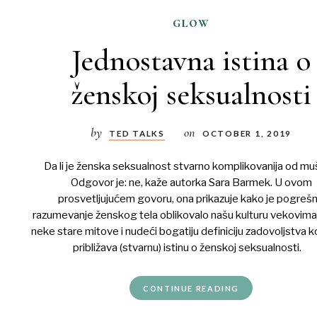
glow
Jednostavna istina o
ženskoj seksualnosti
by
on
TED TALKS
OCTOBER 1, 2019
Da li je ženska seksualnost stvarno komplikovanija od m
Odgovor je: ne, kaže autorka Sara Barmek. U ovom
prosvetljujućem govoru, ona prikazuje kako je pogreš
razumevanje ženskog tela oblikovalo našu kulturu vekovima,
neke stare mitove i nudeći bogatiju definiciju zadovoljstva 
približava (stvarnu) istinu o ženskoj seksualnosti.
CONTINUE READING