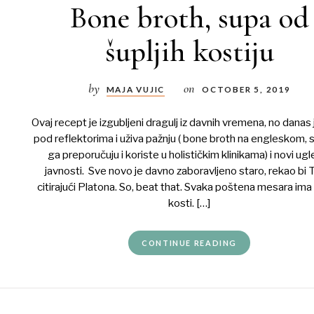
Bone broth, supa od
šupljih kostiju
by
on
MAJA VUJIC
OCTOBER 5, 2019
Ovaj recept je izgubljeni dragulj iz davnih vremena, no danas
pod reflektorima i uživa pažnju ( bone broth na engleskom,
ga preporučuju i koriste u holističkim klinikama) i novi ugl
javnosti. Sve novo je davno zaboravljeno staro, rekao bi 
citirajući Platona. So, beat that. Svaka poštena mesara ima
kosti. […]
CONTINUE READING