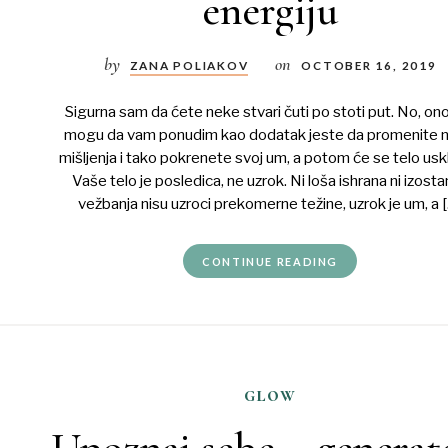
energiju
by
on
ZANA POLIAKOV
OCTOBER 16, 2019
Sigurna sam da ćete neke stvari čuti po stoti put. No, on
mogu da vam ponudim kao dodatak jeste da promenite n
mišljenja i tako pokrenete svoj um, a potom će se telo uskl
Vaše telo je posledica, ne uzrok. Ni loša ishrana ni izost
vežbanja nisu uzroci prekomerne težine, uzrok je um, a 
CONTINUE READING
glow
Upoznaj sebe – generat