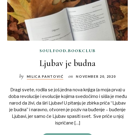
soulfood.bookclub
Ljubav je budna
by
on
MILICA PANTOVIĆ
NOVEMBER 20, 2020
Dragi svete, rodila se još jedna nova knjiga (a moja prva) u
doba revolucije i evolucije kojima svedočimo i sišla je među
narod da živi, da širi Ljubav! U pitanju je zbirka priča “Ljubav
je budna” i naravno, otvoren je poziv na buđenje – buđenje
Ljubavi, jer samo će Ljubav spasiti svet. Sve priče u njoj
ispričane […]