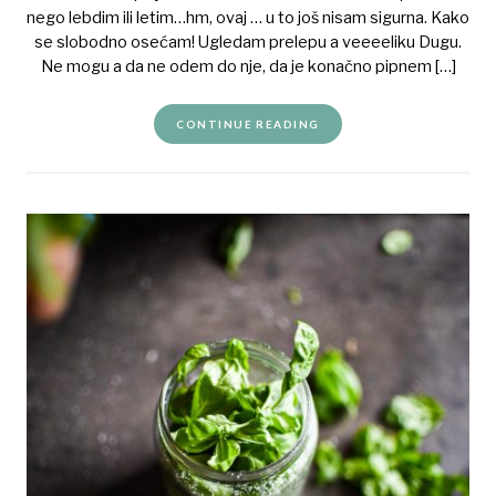
nego lebdim ili letim…hm, ovaj … u to još nisam sigurna. Kako
se slobodno osećam! Ugledam prelepu a veeeeliku Dugu.
Ne mogu a da ne odem do nje, da je konačno pipnem […]
CONTINUE READING