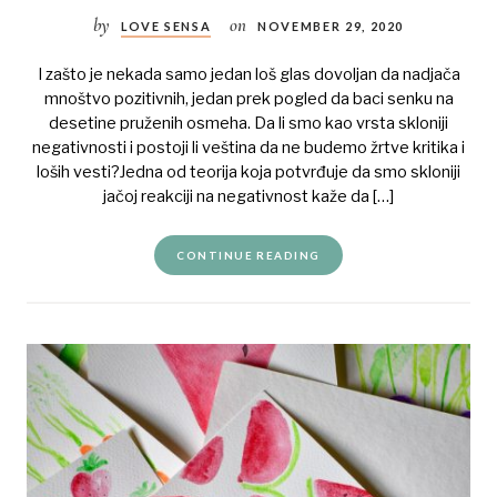
by
on
LOVE SENSA
NOVEMBER 29, 2020
I zašto je nekada samo jedan loš glas dovoljan da nadjača
mnoštvo pozitivnih, jedan prek pogled da baci senku na
desetine pruženih osmeha. Da li smo kao vrsta skloniji
negativnosti i postoji li veština da ne budemo žrtve kritika i
loših vesti?Jedna od teorija koja potvrđuje da smo skloniji
jačoj reakciji na negativnost kaže da […]
CONTINUE READING