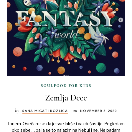
soulfood for kids
Zemlja Dece
by
on
SANA MIGATI KOZLICA
NOVEMBER 8, 2020
Tonem. Osećam se da je sve lakše i vazdušastije. Pogledam
oko sebe … pa ja se to nalazim na Nebu! I ne. Ne padam