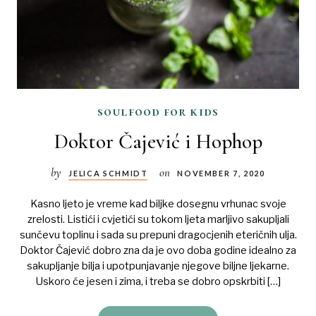
soulfood for kids
Doktor Čajević i Hophop
by
on
JELICA SCHMIDT
NOVEMBER 7, 2020
Kasno ljeto je vreme kad biljke dosegnu vrhunac svoje
zrelosti. Listići i cvjetići su tokom ljeta marljivo sakupljali
sunčevu toplinu i sada su prepuni dragocjenih eteričnih ulja.
Doktor Čajević dobro zna da je ovo doba godine idealno za
sakupljanje bilja i upotpunjavanje njegove biljne ljekarne.
Uskoro će jesen i zima, i treba se dobro opskrbiti […]