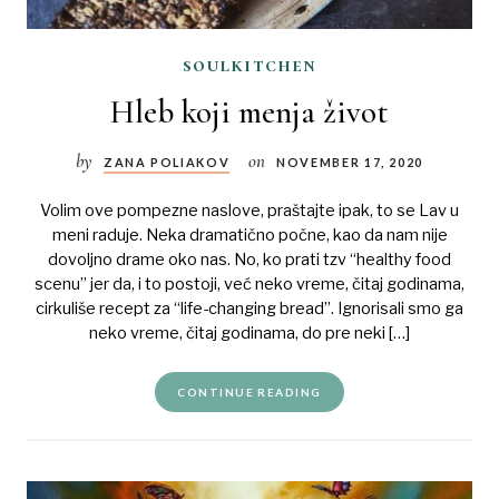
soulkitchen
Hleb koji menja život
by
on
ZANA POLIAKOV
NOVEMBER 17, 2020
Volim ove pompezne naslove, praštajte ipak, to se Lav u
meni raduje. Neka dramatično počne, kao da nam nije
dovoljno drame oko nas. No, ko prati tzv “healthy food
scenu” jer da, i to postoji, već neko vreme, čitaj godinama,
cirkuliše recept za “life-changing bread”. Ignorisali smo ga
neko vreme, čitaj godinama, do pre neki […]
CONTINUE READING