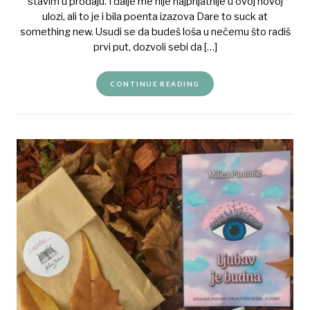
stavim u prodaju. I dalje me nije najprijatnije u ovoj novoj
ulozi, ali to je i bila poenta izazova Dare to suck at
something new. Usudi se da budeš loša u nečemu što radiš
prvi put, dozvoli sebi da […]
CONTINUE READING