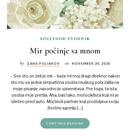
soulfood uvodnik
Mir počinje sa mnom
by
on
ZANA POLIAKOV
NOVEMBER 30, 2020
– Sve što on želi je mir – kaže mi moj dragi direktor nakon
što mu se jedna simpatična osoba muškog pola žalila na
moje pisanje, navodno je uznemirava. Pre toga, ta ista
osoba mi je pretila. Aha, baš tako, motociklista koji mi je
izleteo pred auto. Moj bivši partner koji proživljava svoju
životnu agoniju […]
CONTINUE READING