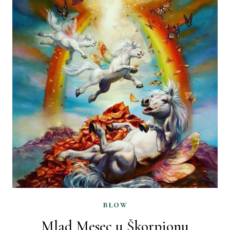
blow
Mlad Mesec u Škorpionu