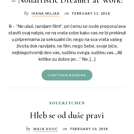
by
on
IVANA MILJAK
FEBRUARY 11, 2018
Ili – “Ne ulazi, razvijam film!“, pri čemu se ovde preporučava
staviti ovaj natpis, ne na vrata sobe kako vas ne bi prekinuli
u pripremama za seksualni čin, nego na sva vrata vašeg
života dok razvijate, ne film, nego Sebe, svoje biće,
nejblagotvorniji deo vas, suštinu svega, suštinu vas. „Ali
kritike su dobre jer…“ Ne, […]
CONTINUE READING
soulkitchen
Hleb se od duše pravi
by
on
MAJA VUJIC
FEBRUARY 10, 2018