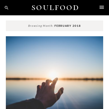
Skip
soulfood
to
content
Browsing Month:
FEBRUARY 2018