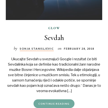
glow
Sevdah
by
on
SONJA STANISLJEVIC
FEBRUARY 28, 2018
Ukucajte Sevdah u sveznajući Google i rezultat će biti
Sevdalinka koja se definiše kao tradicionalni žanr narodne
muzike Bosne i Hercegovine. Wikipedia dalje objašnjava
sve bitne činjenice u muzičkom smislu. Tek u etimologiji, u
samom tumačenju riječi i odakle potiče, se spominje
sevdah kao pojam koji označava nešto drugo: ‘ Danas je to
veoma evokativna […]
CONTINUE READING