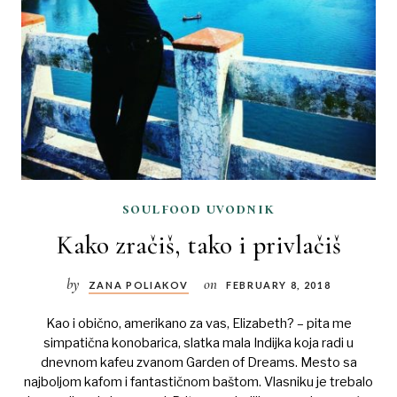
soulfood uvodnik
Kako zračiš, tako i privlačiš
by
on
ZANA POLIAKOV
FEBRUARY 8, 2018
Kao i obično, amerikano za vas, Elizabeth? – pita me
simpatična konobarica, slatka mala Indijka koja radi u
dnevnom kafeu zvanom Garden of Dreams. Mesto sa
najboljom kafom i fantastičnom baštom. Vlasniku je trebalo