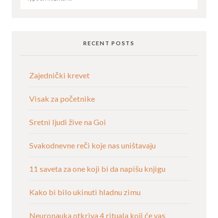
RECENT POSTS
Zajednički krevet
Visak za početnike
Sretni ljudi žive na Goi
Svakodnevne reči koje nas uništavaju
11 saveta za one koji bi da napišu knjigu
Kako bi bilo ukinuti hladnu zimu
Neuronauka otkriva 4 rituala koji će vas