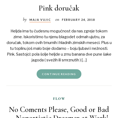
Pink doručak
by
on
MAJA VUJIC
FEBRUARY 24, 2018
Heljda ima tu čudesnu mogućnost da nas zgreje tokom
zime. Iskoristimo tu njenu blagodet odmah ujutru, za
doručak, tokom ovih tmurnih i hladnih zimskih meseci. Plus u
tu toplinu još malo boje dodamo – boju ljubavi i nežnosti.
Pink. Sastojci: pola šolje heljde u zrnu banana dve pune šake
jagoda ( svežih ili smrznutih ) […]
CONTINUE READING
flow
No Coments Please, Good or Bad
– Nonartistic Dreamer at Work!