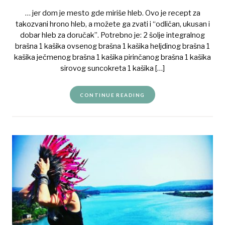
… jer dom je mesto gde miriše hleb. Ovo je recept za
takozvani hrono hleb, a možete ga zvati i “odličan, ukusan i
dobar hleb za doručak”. Potrebno je: 2 šolje integralnog
brašna 1 kašika ovsenog brašna 1 kašika heljdinog brašna 1
kašika ječmenog brašna 1 kašika pirinčanog brašna 1 kašika
sirovog suncokreta 1 kašika […]
CONTINUE READING