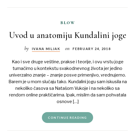
blow
Uvod u anatomiju Kundalini joge
by
on
IVANA MILJAK
FEBRUARY 24, 2018
Kao i sve druge veštine, prakse i teorije, i ovu vrstu joge
tumačimo u kontekstu svakodnevnog života jer jedino
univerzalno znanje – znanje posve primenjivo, vrednujemo.
Barem je u mom slučaju tako. Kundalini jogu sam iskusila na
nekoliko časova sa Natašom Vukoje i na nekoliko sa
rendom online praktičarima. Ipak, mislim da sam pohvatala
osnove […]
CONTINUE READING