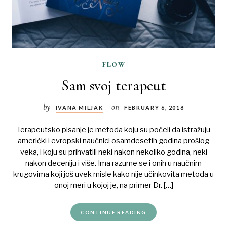
flow
Sam svoj terapeut
by
on
IVANA MILJAK
FEBRUARY 6, 2018
Terapeutsko pisanje je metoda koju su počeli da istražuju
američki i evropski naučnici osamdesetih godina prošlog
veka, i koju su prihvatili neki nakon nekoliko godina, neki
nakon deceniju i više. Ima razume se i onih u naučnim
krugovima koji još uvek misle kako nije učinkovita metoda u
onoj meri u kojoj je, na primer Dr. […]
CONTINUE READING