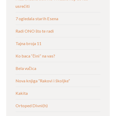
usrećiti
7 ogledala starih Esena
Radi ONO što te radi
Tajna broja 11
Ko baca “čini“ na vas?
Bela vučica
Nova knjiga “Rakovi i školjke”
Kakita
Ortoped Divni(h)