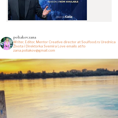
poliakov.zana
Writer, Editor, Mentor
Creative director at Soulfood.rs
Urednica
Života i Direktorka Svemira
Love emails at/to
zana.poliakov@gmail.com