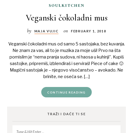
soulkitchen
Veganski čokoladni mus
by
on
MAJA VUJIC
FEBRUARY 1, 2018
Veganski čokoladni mus od samo 5 sastojaka, bez kuvanja.
Ne znam za vas, ali to je muzika za moje uši! Prvo na šta
pomislim je “nema pranja sudova, ni haosa u kuhinji”. Kupiš
sastojke, pripremiš, izblendiraš i serviraš! Piece of cake 🙂
Magični sastojak je – njegovo visočanstvo – avokado. Ne
brinite, ne oseća se. […]
CONTINUE READING
TRAŽI I DAĆE TI SE