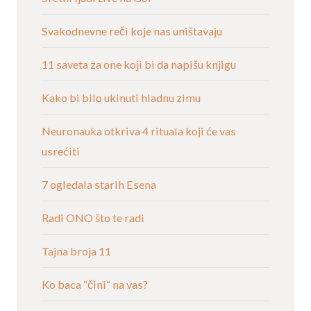
Svakodnevne reči koje nas uništavaju
11 saveta za one koji bi da napišu knjigu
Kako bi bilo ukinuti hladnu zimu
Neuronauka otkriva 4 rituala koji će vas
usrećiti
7 ogledala starih Esena
Radi ONO što te radi
Tajna broja 11
Ko baca “čini“ na vas?