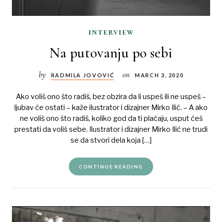
interview
Na putovanju po sebi
by
on
RADMILA JOVOVIĆ
MARCH 3, 2020
Ako voliš ono što radiš, bez obzira da li uspeš ili ne uspeš –
ljubav će ostati – kaže ilustrator i dizajner Mirko Ilić. – A ako
ne voliš ono što radiš, koliko god da ti plaćaju, usput ćeš
prestati da voliš sebe. Ilustrator i dizajner Mirko Ilić ne trudi
se da stvori dela koja […]
CONTINUE READING