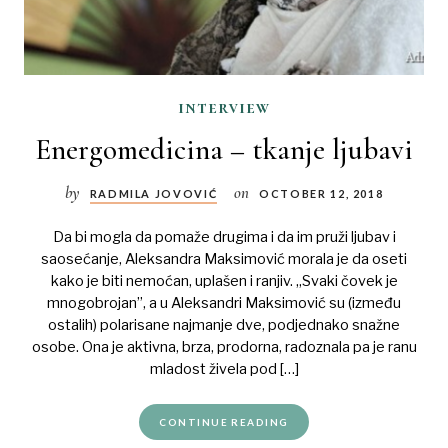
interview
Energomedicina – tkanje ljubavi
by
on
RADMILA JOVOVIĆ
OCTOBER 12, 2018
Da bi mogla da pomaže drugima i da im pruži ljubav i
saosećanje, Aleksandra Maksimović morala je da oseti
kako je biti nemoćan, uplašen i ranjiv. „Svaki čovek je
mnogobrojan”, a u Aleksandri Maksimović su (između
ostalih) polarisane najmanje dve, podjednako snažne
osobe. Ona je aktivna, brza, prodorna, radoznala pa je ranu
mladost živela pod […]
CONTINUE READING