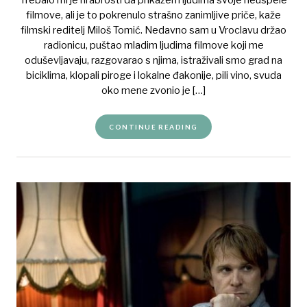
Trebalo mi je hrabrosti da prikažem ljudima svoje neuspele
filmove, ali je to pokrenulo strašno zanimljive priče, kaže
filmski reditelj Miloš Tomić. Nedavno sam u Vroclavu držao
radionicu, puštao mladim ljudima filmove koji me
oduševljavaju, razgovarao s njima, istraživali smo grad na
biciklima, klopali piroge i lokalne đakonije, pili vino, svuda
oko mene zvonio je […]
CONTINUE READING