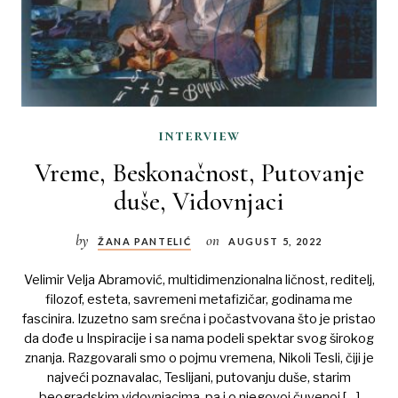
interview
Vreme, Beskonačnost, Putovanje
duše, Vidovnjaci
by
on
ŽANA PANTELIĆ
AUGUST 5, 2022
Velimir Velja Abramović, multidimenzionalna ličnost, reditelj,
filozof, esteta, savremeni metafizičar, godinama me
fascinira. Izuzetno sam srećna i počastvovana što je pristao
da dođe u Inspiracije i sa nama podeli spektar svog širokog
znanja. Razgovarali smo o pojmu vremena, Nikoli Tesli, čiji je
najveći poznavalac, Teslijani, putovanju duše, starim
beogradskim vidovnjacima, pa i o njegovoj čuvenoj […]