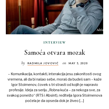
interview
Samoća otvara mozak
by
on
RADMILA JOVOVIĆ
MAY 5, 2020
– Komunikacija, kontakti, interakcija jesu zakonitosti ovog
vremena, ali da bi našao sebe, moraš da budeš sam – kaže
Igor Stoimenov, čovek s tri strasti od kojih je napravio
profesije. Ideja za seriju „Robna kuća – za nekoga sve, za
svakog ponešto“ (RTS i Absint), reditelja Igora Stoimenova
počela je da opseda dok je živeo […]