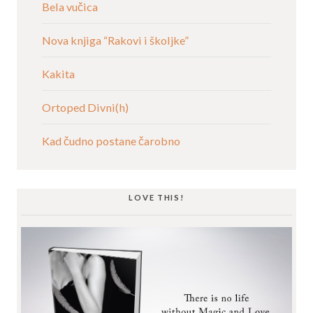
Bela vučica
Nova knjiga “Rakovi i školjke”
Kakita
Ortoped Divni(h)
Kad čudno postane čarobno
LOVE THIS!