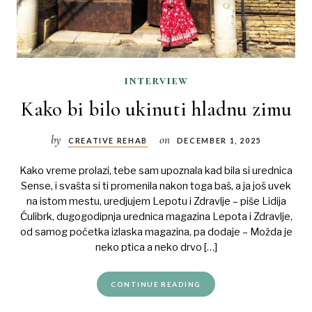
interview
Kako bi bilo ukinuti hladnu zimu
by
on
CREATIVE REHAB
DECEMBER 1, 2025
Kako vreme prolazi, tebe sam upoznala kad bila si urednica
Sense, i svašta si ti promenila nakon toga baš, a ja još uvek
na istom mestu, uredjujem Lepotu i Zdravlje – piše Lidija
Ćulibrk, dugogodipnja urednica magazina Lepota i Zdravlje,
od samog početka izlaska magazina, pa dodaje – Možda je
neko ptica a neko drvo […]
CONTINUE READING