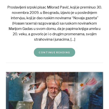
Proslavljeni srpski pisac Milorad Pavić, koji je preminuo 30.
novembra 2009. u Beogradu, izjavio je u poslednjem
intervjuu, koji je dao ruskim novinama “Novaja gazeta”
(Новая газета) razgovarajući sa ruskom novinarkom
Marijom Gadas u svom domu, da je papirna knjiga umrla u
20. veku, a govorio je i o drugim promenama, svojim
strahovima i junacima, […]
CONTINUE READING