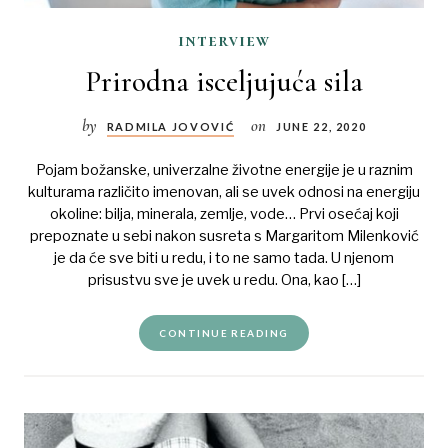
interview
Prirodna isceljujuća sila
by
on
RADMILA JOVOVIĆ
JUNE 22, 2020
Pojam božanske, univerzalne životne energije je u raznim
kulturama različito imenovan, ali se uvek odnosi na energiju
okoline: bilja, minerala, zemlje, vode… Prvi osećaj koji
prepoznate u sebi nakon susreta s Margaritom Milenković
je da će sve biti u redu, i to ne samo tada. U njenom
prisustvu sve je uvek u redu. Ona, kao […]
CONTINUE READING