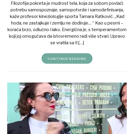
Filozofija pokreta je mudrost tela, koja za sobom povlači
potrebu samospoznaje, samopotvrde i samodefinisanja,
kaže profesor kineziologije sporta Tamara Ratković. „Kad
hoda, ne zastajkuje i zemlju ne dodiruje… “ Kao u pesmi –
korača brzo, odlučno i lako. Energična je, s temperamentom
koji joj omogućava da istovremeno radi više stvari. Upravo
se vratila sa II […]
CONTINUE READING