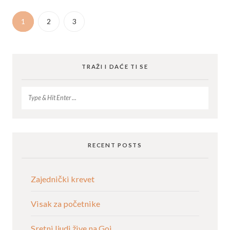
1
2
3
TRAŽI I DAĆE TI SE
RECENT POSTS
Zajednički krevet
Visak za početnike
Sretni ljudi žive na Goi