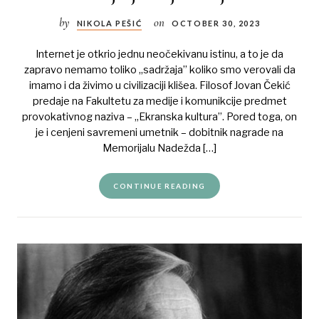
by
on
NIKOLA PEŠIĆ
OCTOBER 30, 2023
Internet je otkrio jednu neočekivanu istinu, a to je da
zapravo nemamo toliko „sadržaja” koliko smo verovali da
imamo i da živimo u civilizaciji klišea. Filosof Jovan Čekić
predaje na Fakultetu za medije i komunikcije predmet
provokativnog naziva – „Ekranska kultura”. Pored toga, on
je i cenjeni savremeni umetnik – dobitnik nagrade na
Memorijalu Nadežda […]
CONTINUE READING