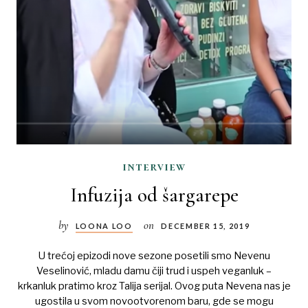
interview
Infuzija od šargarepe
by
on
LOONA LOO
DECEMBER 15, 2019
U trećoj epizodi nove sezone posetili smo Nevenu
Veselinović, mladu damu čiji trud i uspeh veganluk –
krkanluk pratimo kroz Talija serijal. Ovog puta Nevena nas je
ugostila u svom novootvorenom baru, gde se mogu