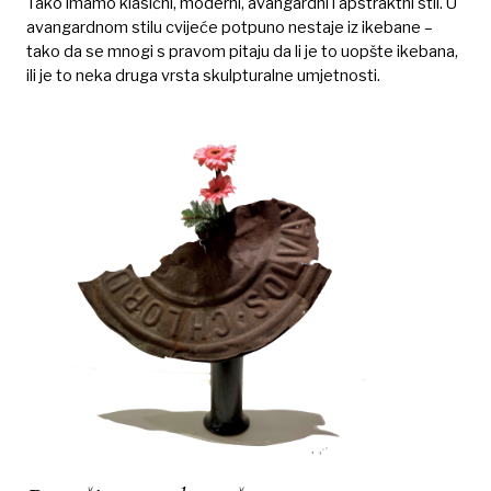
Tako imamo klasični, moderni, avangardni i apstraktni stil. U
avangardnom stilu cvijeće potpuno nestaje iz ikebane –
tako da se mnogi s pravom pitaju da li je to uopšte ikebana,
ili je to neka druga vrsta skulpturalne umjetnosti.