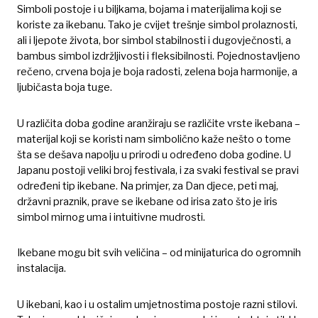
Simboli postoje i u biljkama, bojama i materijalima koji se
koriste za ikebanu. Tako je cvijet trešnje simbol prolaznosti,
ali i ljepote života, bor simbol stabilnosti i dugovječnosti, a
bambus simbol izdržljivosti i fleksibilnosti. Pojednostavljeno
rečeno, crvena boja je boja radosti, zelena boja harmonije, a
ljubičasta boja tuge.
U različita doba godine aranžiraju se različite vrste ikebana –
materijal koji se koristi nam simbolično kaže nešto o tome
šta se dešava napolju u prirodi u određeno doba godine. U
Japanu postoji veliki broj festivala, i za svaki festival se pravi
određeni tip ikebane. Na primjer, za Dan djece, peti maj,
državni praznik, prave se ikebane od irisa zato što je iris
simbol mirnog uma i intuitivne mudrosti.
Ikebane mogu bit svih veličina – od minijaturica do ogromnih
instalacija.
U ikebani, kao i u ostalim umjetnostima postoje razni stilovi.