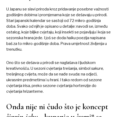
U Japanu se slavi priroda kroz pridavanje posebne važnosti
godišnjim dobima i promjenama koje se dešavaju u prirodi.
Stari japanski kalendar se sastoji od 72 mikro-godišnja
doba. Svako od njih je opisano u detalje: navodi se, između
ostalog, koje biljke cvjetaju, koji insekti se pojavljuju i koja se
sezonska hrana jede. I još se doda
haiku
poezija napisana
baš za to mikro-godišnje doba. Prava umjetnost življenja u
trenutku.
Ono što se dešava u prirodi se naglašava i ljudskom
kreativnošću. U sezoni cvjetanja trešanja, simbol
sakure,
trešnjinog cvijeta, može da se nađe svuda: na odjeći,
ukrasnim predmetima i u hrani. I tako redom od sezone
cvjetanja irisa, preko sezone cvjetanja hortenzije do
cvjetanja hrizanteme.
Onda nije ni čudo što je koncept
šinrin-joku,
„kupanje u šumi“ sa