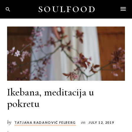
Skip
soulfood
to
content
Ikebana, meditacija u
pokretu
by
on
TATJANA RADANOVIĆ FELBERG
JULY 12, 2019