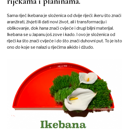
rijekama i planinama.
Sama riječ ikebana je složenica od dvije riječi:
ikeru
što znači
aranžirati, živjeti ili dati novi život, ali i transformaciju i
oblikovanje, dok
hana
znači cvijeće i drugi biljni materijal.
Ikebana se u Japanu još zove i
kado
. I ovo je složenica od
riječi
ka
što znači cvijeće i
do
što znači duhovni put. To je isto
ono
do
koje se nalazi u riječima aikido i džudo.