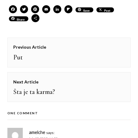
Facebook
Twitter
Pinterest
Email
LinkedIn
Flipboard
Save
Post
Share
Share
Post
Previous Article
navigation
Put
Previous
post:
Next Article
Šta je ta karma?
Next
post:
ONE COMMENT
amelche
says: