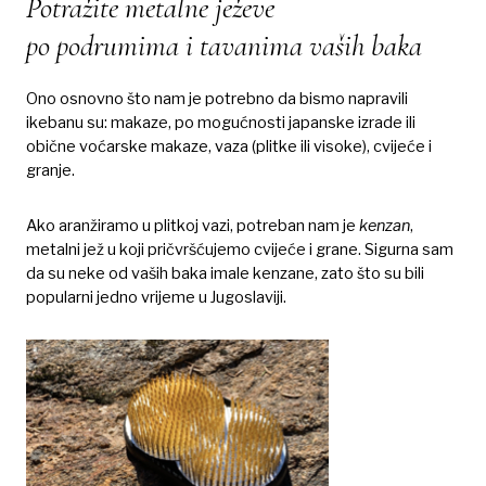
Potražite metalne ježeve
po podrumima i tavanima vaših baka
Ono osnovno što nam je potrebno da bismo napravili
ikebanu su: makaze, po mogućnosti japanske izrade ili
obične voćarske makaze, vaza (plitke ili visoke), cvijeće i
granje.
Ako aranžiramo u plitkoj vazi, potreban nam je
kenzan
,
metalni jež u koji pričvršćujemo cvijeće i grane. Sigurna sam
da su neke od vaših baka imale kenzane, zato što su bili
popularni jedno vrijeme u Jugoslaviji.