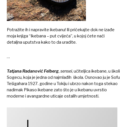
Potražite ih i napravite ikebanu! Ili pričekajte dok ne izađe
moja knjiga “Ikebana – put cvijeća”, u kojoj ćete naći
detaljna uputstva kako to da uradite.
…
Tatjana Radanović Felberg
,
sensei
, učiteljica ikebane, u školi
Sogecu, koja je jedna od najmlađih škola. Osnovao ju je Sofu
Tešigahara 1927. godine u Tokiju i ubrzo nakon toga stekao
nadimak Pikaso ikebane zato što je u ikebanu uvrstio
moderne i avangardne uticaje ostalih umjetnosti.