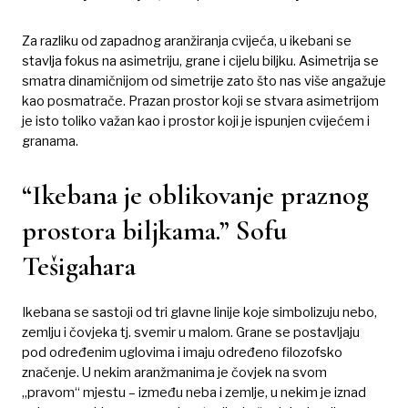
Za razliku od zapadnog aranžiranja cvijeća, u ikebani se
stavlja fokus na asimetriju, grane i cijelu biljku. Asimetrija se
smatra dinamičnijom od simetrije zato što nas više angažuje
kao posmatrače. Prazan prostor koji se stvara asimetrijom
je isto toliko važan kao i prostor koji je ispunjen cvijećem i
granama.
“Ikebana je oblikovanje praznog
prostora biljkama.” Sofu
Tešigahara
Ikebana se sastoji od tri glavne linije koje simbolizuju nebo,
zemlju i čovjeka tj. svemir u malom. Grane se postavljaju
pod određenim uglovima i imaju određeno filozofsko
značenje. U nekim aranžmanima je čovjek na svom
„pravom“ mjestu – između neba i zemlje, u nekim je iznad