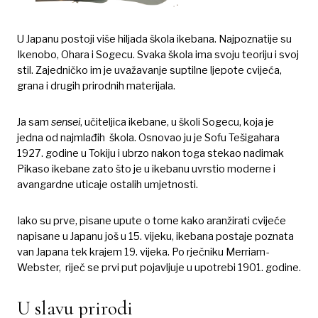
U Japanu postoji više hiljada škola ikebana. Najpoznatije su
Ikenobo, Ohara i Sogecu. Svaka škola ima svoju teoriju i svoj
stil. Zajedničko im je uvažavanje suptilne ljepote cvijeća,
grana i drugih prirodnih materijala.
Ja sam
sensei
, učiteljica ikebane, u školi Sogecu, koja je
jedna od najmlađih škola. Osnovao ju je Sofu Tešigahara
1927. godine u Tokiju i ubrzo nakon toga stekao nadimak
Pikaso ikebane zato što je u ikebanu uvrstio moderne i
avangardne uticaje ostalih umjetnosti.
Iako su prve, pisane upute o tome kako aranžirati cvijeće
napisane u Japanu još u 15. vijeku, ikebana postaje poznata
van Japana tek krajem 19. vijeka. Po rječniku Merriam-
Webster, riječ se prvi put pojavljuje u upotrebi 1901. godine.
U slavu prirodi