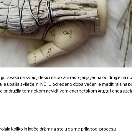
ugu, svaka na svojoj dekici na po 2m rastojanja jedna od druge na 
je upalila svijeće, njih 9. U određeno doba večeri je meditirala na 
 pridružila tom nekom nevidljivom energetskom krugu i onda uzela t
rojala koliko ih inače držim na stolu da me prilagodi procesu.