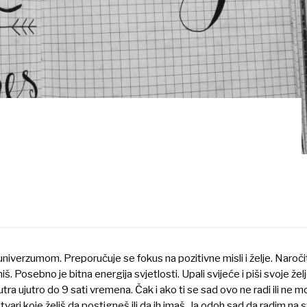
niverzumom. Preporučuje se fokus na pozitivne misli i želje. Naročit
š. Posebno je bitna energija svjetlosti. Upali svijeće i piši svoje žel
a ujutro do 9 sati vremena. Čak i ako ti se sad ovo ne radi ili ne m
stvari koje želiš da postigneš ili da ih imaš. Ja odoh sad da radim na 