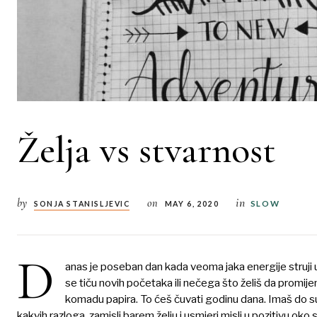
Želja vs stvarnost
in
by
on
SLOW
SONJA STANISLJEVIC
MAY 6, 2020
D
anas je poseban dan kada veoma jaka energije struji u
se tiču novih početaka ili nečega što želiš da promijeni
komadu papira. To ćeš čuvati godinu dana. Imaš do sutr
kakvih razloga, zamisli barem želju i usmjeri misli u pozitivu oko 