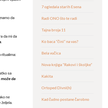
7 ogledala starih Esena
a znamo da
Radi ONO što te radi
Tajna broja 11
ra da mi da
Ko baca “čini“ na vas?
a
.
Bela vučica
ritualima:
Nova knjiga “Rakovi i školjke”
ratko sa
Kakita
ne može da
Ortoped Divni(h)
 ako ne
Kad čudno postane čarobno
željela.