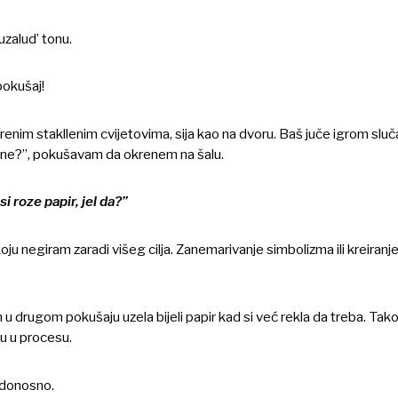
uzalud’ tonu.
 pokušaj!
šarenim stakllenim cvijetovima, sija kao na dvoru. Baš juče igrom sluča
r ne?”, pokušavam da okrenem na šalu.
si roze papir, jel da?”
koju negiram zaradi višeg cilja. Zanemarivanje simbolizma ili kreiran
 u drugom pokušaju uzela bijeli papir kad si već rekla da treba. Tako
ju u procesu.
edonosno.