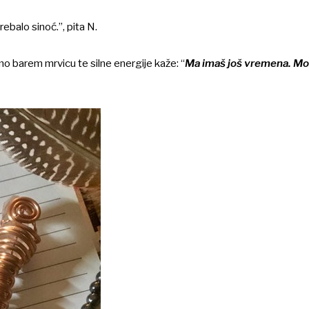
rebalo sinoć.”, pita N.
jemo barem mrvicu te silne energije kaže: “
Ma imaš još vremena. M