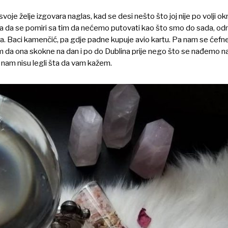
e svoje želje izgovara naglas, kad se desi nešto što joj nije po volji o
dbija da se pomiri sa tim da nećemo putovati kao što smo do sada, o
da. Baci kamenčić, pa gdje padne kupuje avio kartu. Pa nam se ćefn
m da ona skokne na dan i po do Dublina prije nego što se nađemo na 
i nam nisu legli šta da vam kažem.