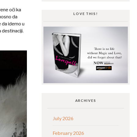
krene oči ka
LOVE THIS!
dnosno da
e da idemo u
destinaciji.
ARCHIVES
July 2026
February 2026