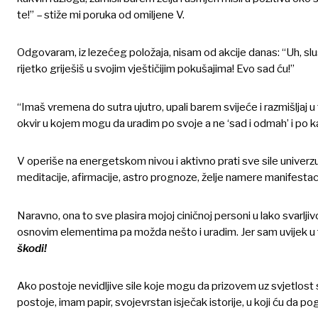
te!” – stiže mi poruka od omiljene V.
Odgovaram, iz lezećeg položaja, nisam od akcije danas: “Uh, sluš
rijetko griješiš u svojim vještičijim pokušajima! Evo sad ću!”
“Imaš vremena do sutra ujutro, upali barem svijeće i razmišlja
okvir u kojem mogu da uradim po svoje a ne ‘sad i odmah’ i po k
V operiše na energetskom nivou i aktivno prati sve sile unive
meditacije, afirmacije, astro prognoze, želje namere manifesta
Naravno, ona to sve plasira mojoj ciničnoj personi u lako svarlji
osnovim elementima pa možda nešto i uradim. Jer sam uvijek u
škodi!
Ako postoje nevidljive sile koje mogu da prizovem uz svjetlost s
postoje, imam papir, svojevrstan isječak istorije, u koji ću da 