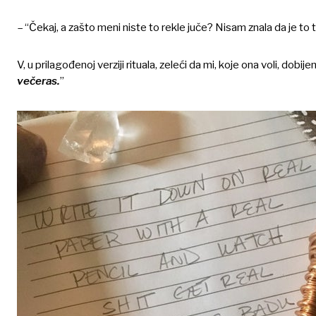
– “Čekaj, a zašto meni niste to rekle juče? Nisam znala da je to t
V, u prilagođenoj verziji rituala, zeleći da mi, koje ona voli, dobi
večeras.
”