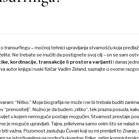
 o transurfingu
–
moćnoj tehnici upravljanja stvarnošću koja predlaže
 želite. Ne trebate se mučiti da postignete svoj cilj – on se sam ostv
ike, kordinacije, transakcije
ili
prostora varijanti
i danas jedn
va autor knjiga i ruski fizičar Vadim Zeland, saznajte u ovome razgo
aram: “Nitko.” Moja biografija ne može i ne bi trebala buditi zanima
v “prenositelj”. Nužno je da budem „nitko“, tek prazna posuda, ka
 svijet u kojem nemoguće postaje mogućim. Stvarnost prestaje pos
e je moguće upravljati. Tajna, prikrivena samo onim što se nalazi na
biti važna. Pozornost zaslužuju Čuvari koji su mi prenijeli to Znanje
am se istraživanjima na području kvantne fizike, zatim kompjuters