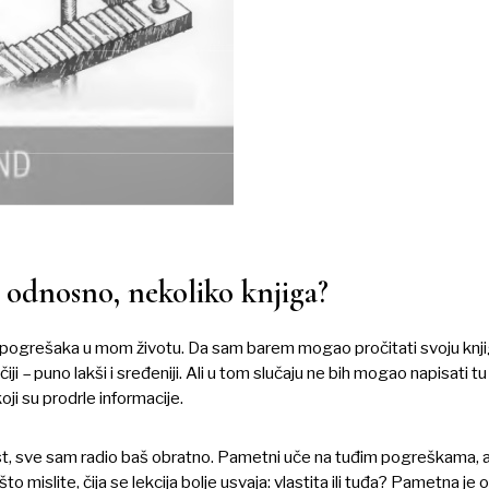
, odnosno, nekoliko knjiga?
sa pogrešaka u mom životu. Da sam barem mogao pročitati svoju knj
ji – puno lakši i sređeniji. Ali u tom slučaju ne bih mogao napisati tu
ji su prodrle informacije.
jest, sve sam radio baš obratno. Pametni uče na tuđim pogreškama, 
to mislite, čija se lekcija bolje usvaja: vlastita ili tuđa? Pametna j