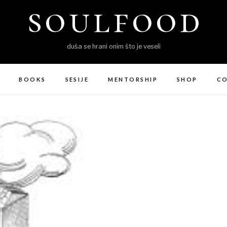
soulfood
duša se hrani onim što je veseli
BOOKS
SESIJE
MENTORSHIP
SHOP
C