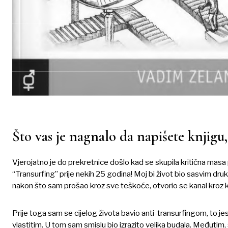
Što vas je nagnalo da napišete knjigu
Vjerojatno je do prekretnice došlo kad se skupila kritična ma
“Transurfing” prije nekih 25 godina! Moj bi život bio sasvim drukči
nakon što sam prošao kroz sve teškoće, otvorio se kanal kroz ko
Prije toga sam se cijelog života bavio anti-transurfingom, to 
vlastitim. U tom sam smislu bio izrazito velika budala. Međutim, š