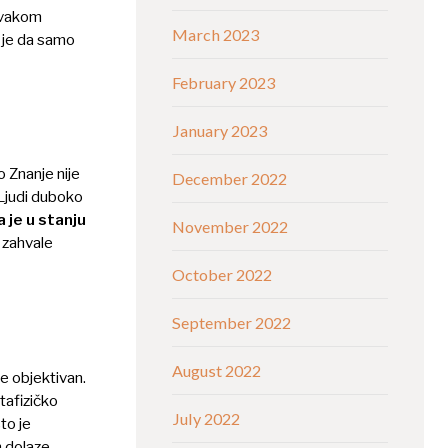
 svakom
March 2023
 je da samo
February 2023
January 2023
o Znanje nije
December 2022
 Ljudi duboko
 je u stanju
November 2022
a zahvale
October 2022
September 2022
August 2022
je objektivan.
tafizičko
July 2022
to je
m dolaze