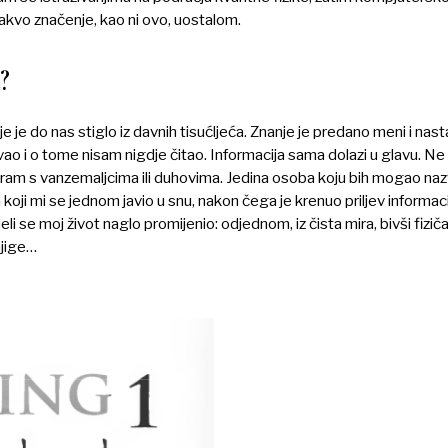
kakvo značenje, kao ni ovo, uostalom.
?
oje je do nas stiglo iz davnih tisućljeća. Znanje je predano meni i nast
o i o tome nisam nigdje čitao. Informacija sama dolazi u glavu. N
iram s vanzemaljcima ili duhovima. Jedina osoba koju bih mogao naz
 koji mi se jednom javio u snu, nakon čega je krenuo priljev informaci
li se moj život naglo promijenio: odjednom, iz čista mira, bivši fizičar
njige…