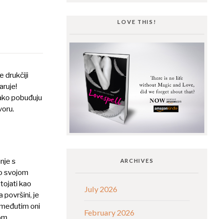
LOVE THIS!
 drukčiji
aruje!
ako pobuđuju
voru.
nje s
ARCHIVES
ko svojom
tojati kao
July 2026
 površini, je
, međutim oni
February 2026
kom