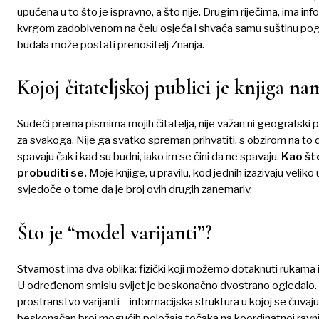
upućena u to što je ispravno, a što nije. Drugim riječima, ima in
kvrgom zadobivenom na čelu osjeća i shvaća samu suštinu pogre
budala može postati prenositelj Znanja.
Kojoj čitateljskoj publici je knjiga na
Sudeći prema pismima mojih čitatelja, nije važan ni geografski po
za svakoga. Nije ga svatko spreman prihvatiti, s obzirom na to 
spavaju čak i kad su budni, iako im se čini da ne spavaju.
Kao št
probuditi se.
Moje knjige, u pravilu, kod jednih izazivaju veli
svjedoče o tome da je broj ovih drugih zanemariv.
Što je “model varijanti”?
Stvarnost ima dva oblika: fizički koji možemo dotaknuti rukama i m
U određenom smislu svijet je beskonačno dvostrano ogledalo. S 
prostranstvo varijanti – informacijska struktura u kojoj se čuvaj
beskonačan broj mogućih položaja točaka na koordinatnoj ravnini.