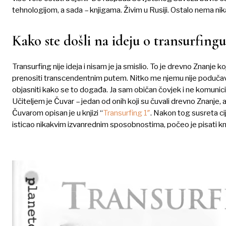
tehnologijom, a sada – knjigama. Živim u Rusiji. Ostalo nema ni
Kako ste došli na ideju o transurfingu
Transurfing nije ideja i nisam je ja smislio. To je drevno Znanje k
prenositi transcendentnim putem. Nitko me njemu nije podučava
objasniti kako se to događa. Ja sam običan čovjek i ne komunic
Učiteljem je Čuvar – jedan od onih koji su čuvali drevno Znanje, a
Čuvarom opisan je u knjizi “
Transurfing 1″
. Nakon tog susreta cije
isticao nikakvim izvanrednim sposobnostima, počeo je pisati k