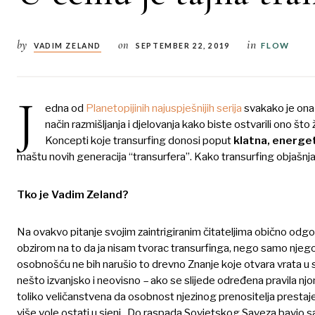
in
by
on
FLOW
VADIM ZELAND
SEPTEMBER 22, 2019
J
edna od
Planetopijinih najuspješnijih serija
svakako je ona
način razmišljanja i djelovanja kako biste ostvarili ono što
Koncepti koje transurfing donosi poput
klatna, energet
maštu novih generacija “transurfera”. Kako transurfing objašnja
Tko je Vadim Zeland?
Na ovakvo pitanje svojim zaintrigiranim čitateljima obično odgov
obzirom na to da ja nisam tvorac transurfinga, nego samo njego
osobnošću ne bih narušio to drevno Znanje koje otvara vrata u
nešto izvanjsko i neovisno – ako se slijede određena pravila njom
toliko veličanstvena da osobnost njezinog prenositelja prestaje 
više vole ostati u sjeni. Do raspada Sovjetskog Saveza bavio s