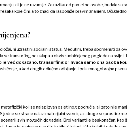
formaciju, ali je ne razumije. Za razliku od pametne osobe, budala sa
šaka koje čini, a to znači da raspolaže pravim znanjem. Očigledno
mijenjena?
ložaj, ni uzrast ni socijalni status. Međutim, treba spomenuti da ov
da se transurfing ne uklapa u okvire uobičajenog pogleda na svijet.
o je već dokazano, transurfing prihvaća samo ona osoba koja
ko ushićenje, a kod drugih odlučno odbijanje. Ipak, mnogobrojna pism
etafizički koji se nalazi izvan osjetilnog područja, ali zato nije man
jedne se strane nalazi materijalni svemir, a s druge se prostire me
u scenariji svih mogućih događaja. Broj varijanti je beskonačan, kao š
 Tamo je zapisano sve što je bilo, što jest i što će biti i odatle na