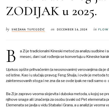
ZODIJAK u 2025.
in
by
on
FLOW
SNEŽANA TUFEGDŽIĆ
DECEMBER 16, 2024
B
a Zi je tradicionalni Kineski metod za analizu sudbine i
mesec, dan i sat rođenja se konvertuju u Kineske kara
Uprkos opšte prihvaćenim (a neosnovanim) verovanjima da je dv
od istine. Kao i u slučaju pravog Feng Shuija, i ovde je metoda
zainteresovanih stoga i ne zna da se ovde ipak ne radi samo o d
Ba Zi je zapravo veoma slojevita i duboka metoda, u kojoj se pr
njihove snage ali i značenja za osobu (svaki od Pet elemenata 
Elemenata se javlja u vidu Stabala i Grana, a u analizi je veoma 