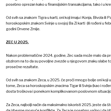
posebno oprezan kako u finansijskim transakcijama, tako i u kre
Od svih sa znakom Tigra u karti, oni koji imaju i Konja, Bivola i
horoskopskim znakom Svinje u svojoj Ba Zi karti (ili rođeni u feb
godini Drvene Zmije.
ZEC U 2025.
Nakon problematične 2024. godine, Zec sada može malo da pred
obzirom na to da su povoljne zvezde u njegovom znaku slabe to
prosečne rezultate.
Od svih sa znakom Zeca, u 2025. će proći mnogo bolje oni koji u s
tome, Zeca sa horoskopskim znacima Tigar ili Svinja (kao i rođen
dosta troškova i ponekom komplikovanom poslovnom situacij
Za Zeca, najbolji način da maksimalno iskoristi 2025. jeste da š
da izbegne moguće konflikte. Za Zeca je posebno važno i da izb