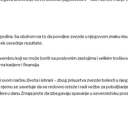
odina. Sa obzirom na to da povoljne zvezde u njegovom znaku nisu
tek osrednje rezultate.
novembru koji se može boriti sa poslovnim zastojima i velikim troškov
 karijere i finansija.
 svom načinu života i ishrani – zbog prisustva zvezde bolesti u nj
njemu se savetuje da se redovno isteže i radi vežbe za poboljšanj
u rođeni u danu Zmaja jeste da izbegavaju spavanje u severoistoku pr