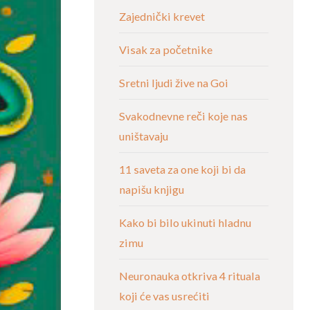
Zajednički krevet
Visak za početnike
Sretni ljudi žive na Goi
Svakodnevne reči koje nas
uništavaju
11 saveta za one koji bi da
napišu knjigu
Kako bi bilo ukinuti hladnu
zimu
Neuronauka otkriva 4 rituala
koji će vas usrećiti