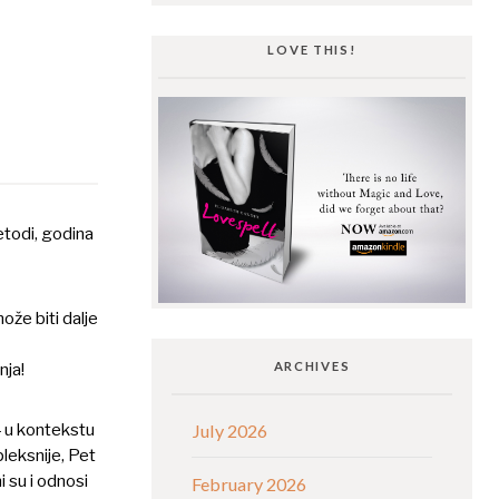
LOVE THIS!
metodi, godina
že biti dalje
nja!
ARCHIVES
– u kontekstu
July 2026
leksnije, Pet
i su i odnosi
February 2026