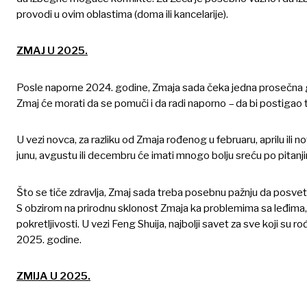
provodi u ovim oblastima (doma ili kancelarije).
ZMAJ U 2025.
Posle naporne 2024. godine, Zmaja sada čeka jedna prosečna g
Zmaj će morati da se pomuči i da radi naporno – da bi postigao 
U vezi novca, za razliku od Zmaja rođenog u februaru, aprilu ili 
junu, avgustu ili decembru će imati mnogo bolju sreću po pitanjima
Što se tiče zdravlja, Zmaj sada treba posebnu pažnju da posveti
S obzirom na prirodnu sklonost Zmaja ka problemima sa leđima, 
pokretljivosti. U vezi Feng Shuija, najbolji savet za sve koji s
2025. godine.
ZMIJA U 2025.