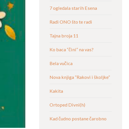
7 ogledala starih Esena
Radi ONO što te radi
Tajna broja 11
Ko baca “čini“ na vas?
Bela vučica
Nova knjiga “Rakovi i školjke”
Kakita
Ortoped Divni(h)
Kad čudno postane čarobno