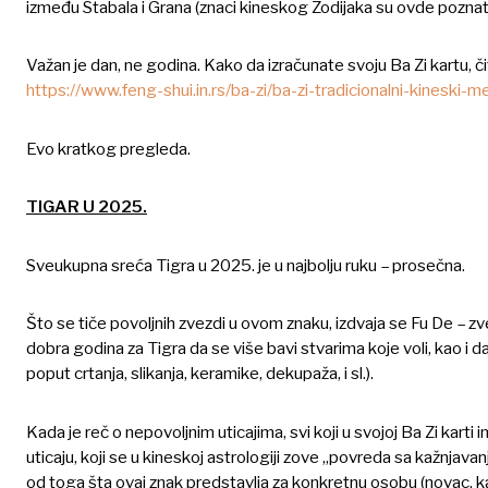
između Stabala i Grana (znaci kineskog Zodijaka su ovde poznat
Važan je dan, ne godina. Kako da izračunate svoju Ba Zi kartu, čit
https://www.feng-shui.in.rs/ba-zi/ba-zi-tradicionalni-kineski-m
Evo kratkog pregleda.
TIGAR U 2025.
Sveukupna sreća Tigra u 2025. je u najbolju ruku – prosečna.
Što se tiče povoljnih zvezdi u ovom znaku, izdvaja se Fu De – 
dobra godina za Tigra da se više bavi stvarima koje voli, kao i d
poput crtanja, slikanja, keramike, dekupaža, i sl.).
Kada je reč o nepovoljnim uticajima, svi koji u svojoj Ba Zi kar
uticaju, koji se u kineskoj astrologiji zove „povreda sa kažnjavan
od toga šta ovaj znak predstavlja za konkretnu osobu (novac, kar