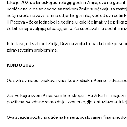
Iako je 2025. u kineskoj astrologiji godina Zmije, ovo ne garan
uobičajeno je da se osobe sa znakom Zmije suočavaju sa zastojim
nečija sreća ne zavisi samo od jednog znaka, već od sva četiri ko
ili Pacova – čeka jedna bolja godina, u kojoj će imati više prilik
će biti u nepovoljnijoj situaciji, jer se će suočavati sa dodatnim i
Isto tako, od svih pet Zmija, Drvena Zmija treba da bude pos
zdravstvenim problemima.
KONJ U 2025.
Od svih dvanaest znakova kineskog zodijaka, Konj se izdvaja po
Za sve koji u svom Kineskom horoskopu – Ba Zi karti – imaju zn
pozitivna zvezda ne samo da je izvor energije, entuzijazma i inici
Ova zvezda pozitivno utiče na karijeru, poslovanje i finansije, do