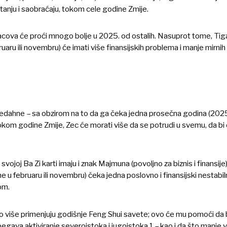
tanju i saobraćaju, tokom cele godine Zmije.
li Pacova će proći mnogo bolje u 2025. od ostalih. Nasuprot tome, Tig
ruaru ili novembru) će imati više finansijskih problema i manje mirnih
ahne – sa obzirom na to da ga čeka jedna prosečna godina (2025.)
kom godine Zmije, Zec će morati više da se potrudi u svemu, da bi 
vojoj Ba Zi karti imaju i znak Majmuna (povoljno za biznis i finansije
e u februaru ili novembru) čeka jedna poslovno i finansijski nestabil
om.
to više primenjuju godišnje Feng Shui savete; ovo će mu pomoći da b
egava aktiviranje severoistoka i jugoistoka 1 – kao i da što manje