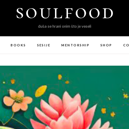
soulfood
duša se hrani onim što je veseli
BOOKS
SESIJE
MENTORSHIP
SHOP
C