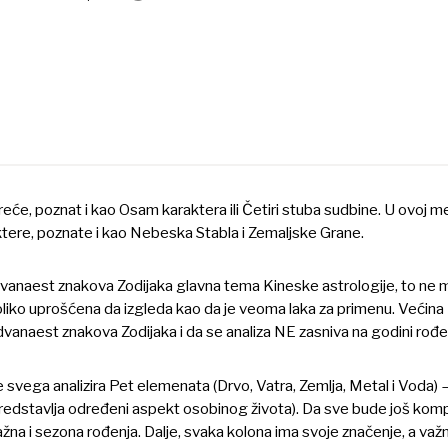
 sreće, poznat i kao Osam karaktera ili Četiri stuba sudbine. U ovoj 
ktere, poznate i kao Nebeska Stabla i Zemaljske Grane.
anaest znakova Zodijaka glavna tema Kineske astrologije, to ne mo
 toliko uprošćena da izgleda kao da je veoma laka za primenu. Većina
vanaest znakova Zodijaka i da se analiza NE zasniva na godini rođe
e svega analizira Pet elemenata (Drvo, Vatra, Zemlja, Metal i Voda) 
predstavlja određeni aspekt osobinog života). Da sve bude još komp
važna i sezona rođenja. Dalje, svaka kolona ima svoje značenje, a važn