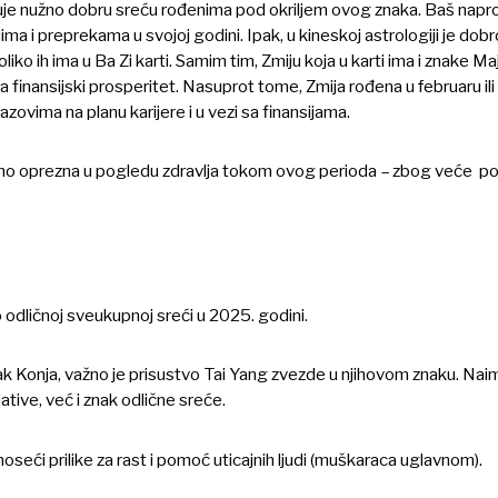
tuje nužno dobru sreću rođenima pod okriljem ovog znaka. Baš napro
a i preprekama u svojoj godini. Ipak, u kineskoj astrologiji je dob
liko ih ima u Ba Zi karti. Samim tim, Zmiju koja u karti ima i znake M
a za finansijski prosperitet. Nasuprot tome, Zmija rođena u februaru i
zazovima na planu karijere i u vezi sa finansijama.
ebno oprezna u pogledu zdravlja tokom ovog perioda – zbog veće p
 odličnoj sveukupnoj sreći u 2025. godini.
ak Konja, važno je prisustvo Tai Yang zvezde u njihovom znaku. Nai
jative, već i znak odlične sreće.
noseći prilike za rast i pomoć uticajnih ljudi (muškaraca uglavnom).