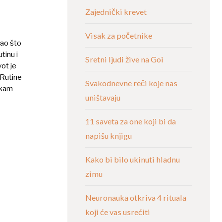
Zajednički krevet
4
Visak za početnike
kao što
tinu i
Sretni ljudi žive na Goi
vot je
 Rutine
Svakodnevne reči koje nas
tkam
uništavaju
11 saveta za one koji bi da
napišu knjigu
Kako bi bilo ukinuti hladnu
zimu
Neuronauka otkriva 4 rituala
koji će vas usrećiti