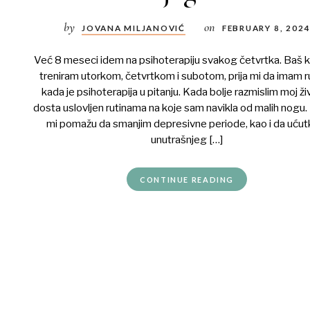
by
on
JOVANA MILJANOVIĆ
FEBRUARY 8, 202
Već 8 meseci idem na psihoterapiju svakog četvrtka. Baš 
treniram utorkom, četvrtkom i subotom, prija mi da imam ru
kada je psihoterapija u pitanju. Kada bolje razmislim moj ži
dosta uslovljen rutinama na koje sam navikla od malih nogu.
mi pomažu da smanjim depresivne periode, kao i da uću
unutrašnjeg […]
CONTINUE READING