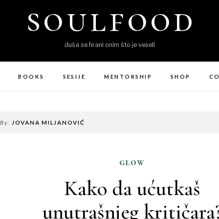
soulfood
duša se hrani onim što je veseli
BOOKS
SESIJE
MENTORSHIP
SHOP
C
 By:
JOVANA MILJANOVIĆ
glow
Kako da ućutkaš
unutrašnjeg kritičara